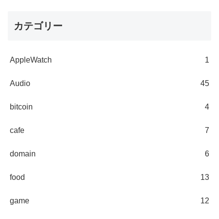
カテゴリー
AppleWatch
1
Audio
45
bitcoin
4
cafe
7
domain
6
food
13
game
12