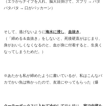
（エラからナイフを入れ、脳天目掛けて、ズブリ → バタ
バタバタ → 口がパッカーン）
そして、逃げないように
海水に浸し
、
血抜き
。
（「締める＆血抜き」をしないと、死後硬直がはじまり、
身がおいしくなくなるのと、血が身に付着すると、生臭く
なってしまうためだ。）
※あたかも私が締めたように書いているが、私はこんなバ
カでかい魚は怖かったので、友達にやってもらった（爆
クーラーボックスに入れて冷やして
持ち帰り、
家で内蔵を