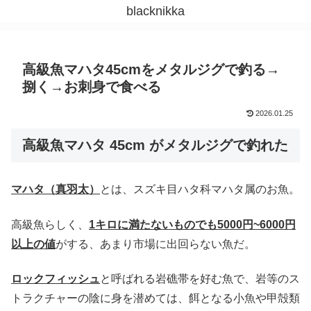
blacknikka
高級魚マハタ45cmをメタルジグで釣る→
捌く→お刺身で食べる
2026.01.25
高級魚マハタ 45cm がメタルジグで釣れた
マハタ（真羽太）
とは、スズキ目ハタ科マハタ属のお魚。
高級魚らしく、
1キロに満たないものでも5000円~6000円
以上の値
がする、あまり市場に出回らない魚だ。
ロックフィッシュ
と呼ばれる岩礁帯を好む魚で、岩等のス
トラクチャーの陰に身を潜めては、餌となる小魚や甲殻類