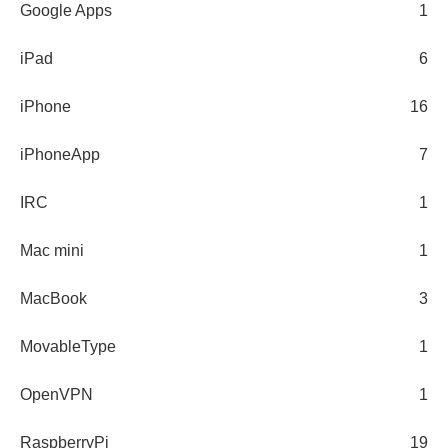
Google Apps
1
iPad
6
iPhone
16
iPhoneApp
7
IRC
1
Mac mini
1
MacBook
3
MovableType
1
OpenVPN
1
RaspberryPi
19