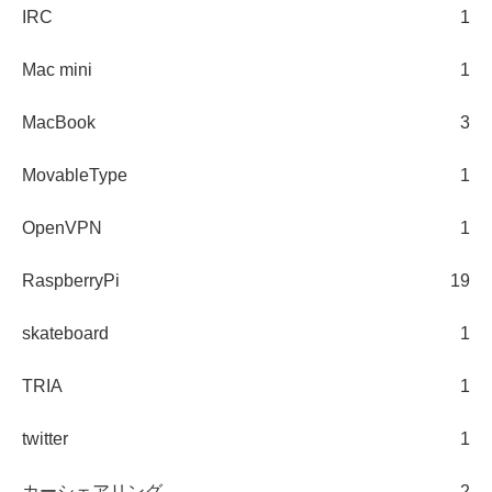
IRC
1
Mac mini
1
MacBook
3
MovableType
1
OpenVPN
1
RaspberryPi
19
skateboard
1
TRIA
1
twitter
1
カーシェアリング
2