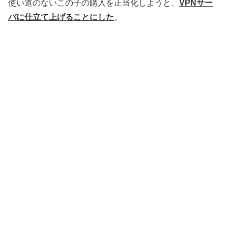
使い道のないこの子の購入を正当化しようと、
VPNサー
バに仕立て上げることにした
。