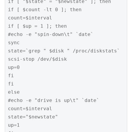
if [ "$state" = "$newstate" ]; then

if [ $count -lt 0 ]; then

count=$interval

if [ $up = 1 ]; then

#echo -e "spin-down\t" `date`

sync

state=`grep " $disk " /proc/diskstats`

scsi-stop /dev/$disk

up=0

fi

fi

else

#echo -e "drive is up\t" `date`

count=$interval

state="$newstate"

up=1
