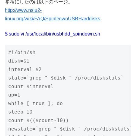
参考にしたのは以下のページ。
http://www.nslu2-
linux.org/wiki/FAQ/SpinDownUSBHarddisks
$ sudo vi /usr/local/bin/usbhdd_spindown.sh
#!/bin/sh

disk=$1

interval=$2

state=`grep " $disk " /proc/diskstats`

count=$interval

up=1

while [ true ]; do

sleep 10

count=$(($count-10))

newstate=`grep " $disk " /proc/diskstats`
