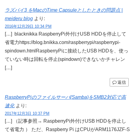
ラズパイ3 をMacのTime Capsuleとしたときの問題点 |
meideru blog
より:
2016年12月29日 10:34 PM
[…] blacknikka RaspberryPi外付けUSB HDDを停止して
省電力https://blog.bnikka.com/raspberrypi/raspberrypi-
spindown.htmlRaspberryPiに接続したUSB HDDを、使っ
ていない時は回転を停止(spindown)できないかチャレン
[…]
返信
RaspberryPiのファイルサーバ(Samba)をSMB2対応で高
速化
より:
2017年12月3日 10:37 PM
[…] （記事参照→ RaspberryPi外付けUSB HDDを停止し
て省電力 ） ただ、Raspberry Pi はCPUがARM1176JZF-S