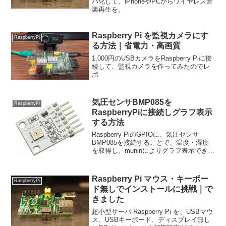
バ化して、iPhoneやPCからワイヤレス音
楽再生を。
Raspberry Pi を監視カメラにす
RaspberryPi
る方法｜省電力・高画質
1,000円のUSBカメラをRaspberry Piに接
続して、監視カメラを作ってみたのでレ
ポ
気圧センサBMP085を
RaspberryPi
RaspberryPiに接続しグラフ表示
する方法
Raspberry PiのGPIOに、気圧センサ
BMP085を接続することで、温度・湿度
を取得し、muninによりグラフ表示できた
のでメモ
Raspberry Pi マウス・キーボー
RaspberryPi
ド無しでインストールに挑戦｜で
きました
超小型サーバ Raspberry Pi を、USBマウ
ス、USBキーボード、ディスプレイ無し