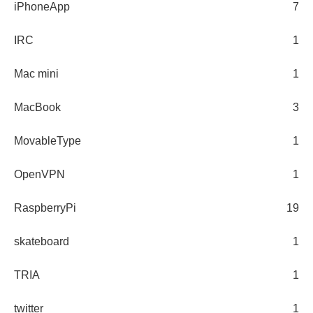
iPhoneApp
7
IRC
1
Mac mini
1
MacBook
3
MovableType
1
OpenVPN
1
RaspberryPi
19
skateboard
1
TRIA
1
twitter
1