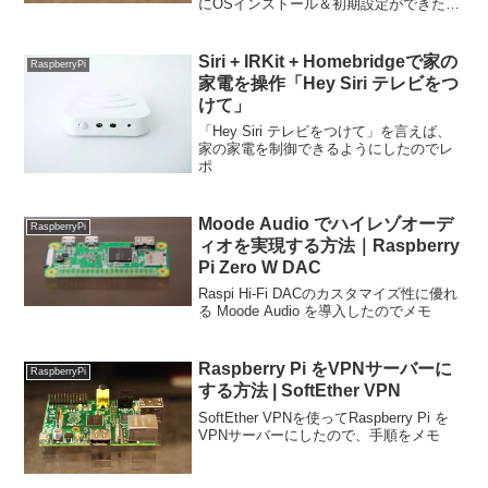
にOSインストール＆初期設定ができたの
でレポします
Siri + IRKit + Homebridgeで家の
RaspberryPi
家電を操作「Hey Siri テレビをつ
けて」
「Hey Siri テレビをつけて」を言えば、
家の家電を制御できるようにしたのでレ
ポ
Moode Audio でハイレゾオーデ
RaspberryPi
ィオを実現する方法｜Raspberry
Pi Zero W DAC
Raspi Hi-Fi DACのカスタマイズ性に優れ
る Moode Audio を導入したのでメモ
Raspberry Pi をVPNサーバーに
RaspberryPi
する方法 | SoftEther VPN
SoftEther VPNを使ってRaspberry Pi を
VPNサーバーにしたので、手順をメモ