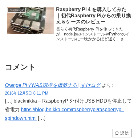
Raspberry Pi 4 を購入してみた
RaspberryPi
｜初代Raspberry Piからの乗り換
え＆ケースのレビュー
長らく初代Raspberry Piを使ってきた
が、node.jsのインストールやPythonのイ
ンストールに一晩かかるほど遅く、さす
がに厳しくなってきたので、ついに満を
持してRaspberry Pi 4を購入することにし
た。Raspberry Pi 4の良いところや、ケー
スも購入したのでケースのレビューもレ
ポートしたいと思う。これから夢が広が
コメント
るぜ
Orange PiでNAS環境を構築する | すけログ
より:
2016年12月5日 6:11 PM
[…] blacknikka – RaspberryPi外付けUSB HDDを停止して
省電力
https://blog.bnikka.com/raspberrypi/raspberrypi-
spindown.html
[…]
返信