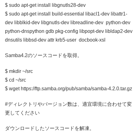
$ sudo apt-get install libgnutls28-dev
$ sudo apt-get install build-essential libacl1-dev libattr1-
dev libblkid-dev libgnutls-dev libreadline-dev python-dev
python-dnspython gdb pkg-config libpopt-dev libldap2-dev
dnsutils libbsd-dev attr krb5-user docbook-xsl
Samba4.2のソースコードを取得。
$ mkdir ~/src
$ cd ~/src
$ wget https://ftp.samba.org/pub/samba/samba-4.2.0.tar.gz
#ディレクトリやバージョン数は、適宜環境に合わせて変
更してください
ダウンロードしたソースコードを解凍。