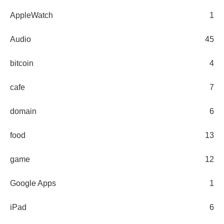
AppleWatch
1
Audio
45
bitcoin
4
cafe
7
domain
6
food
13
game
12
Google Apps
1
iPad
6