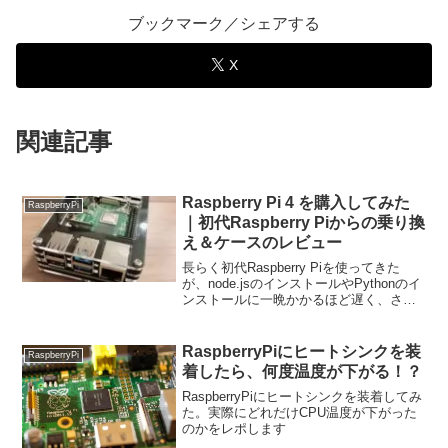
ブックマーク／シェアする
X
関連記事
Raspberry Pi 4 を購入してみた
RaspberryPi
｜初代Raspberry Piからの乗り換
え＆ケースのレビュー
長らく初代Raspberry Piを使ってきた
が、node.jsのインストールやPythonのイ
ンストールに一晩かかるほど遅く、さす
がに厳しくなってきたので、ついに満を
持してRaspberry Pi 4を購入することにし
た。Raspberry Pi 4の良いところや、ケー
RaspberryPiにヒートシンクを装
RaspberryPi
スも購入したのでケースのレビューもレ
着したら、何度温度が下がる！？
ポートしたいと思う。これから夢が広が
るぜ
RaspberryPiにヒートシンクを装着してみ
た。実際にどれだけCPU温度が下がった
のかをレポします