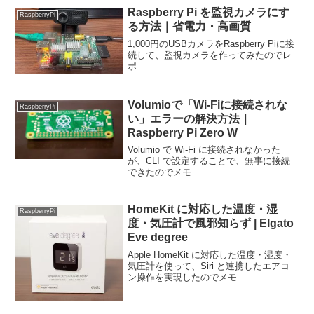
Raspberry Pi を監視カメラにす
RaspberryPi
る方法｜省電力・高画質
1,000円のUSBカメラをRaspberry Piに接
続して、監視カメラを作ってみたのでレ
ポ
Volumioで「Wi-Fiに接続されな
RaspberryPi
い」エラーの解決方法｜
Raspberry Pi Zero W
Volumio で Wi-Fi に接続されなかった
が、CLI で設定することで、無事に接続
できたのでメモ
HomeKit に対応した温度・湿
RaspberryPi
度・気圧計で風邪知らず | Elgato
Eve degree
Apple HomeKit に対応した温度・湿度・
気圧計を使って、Siri と連携したエアコ
ン操作を実現したのでメモ