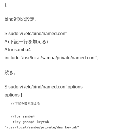
};
bind9側の設定。
$ sudo vi /etc/bind/named.conf
// (下記一行を加える)
// for samba4
include “/usr/local/samba/private/named.conf”;
続き。
$ sudo vi /etc/bind/named.conf.options
options {
//下記を書き加える
//for samba4
tkey-gssapi-keytab
“/usr/local/samba/private/dns.keytab”;