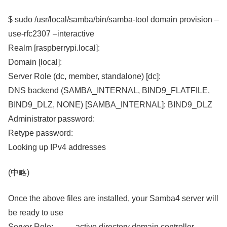
$ sudo /usr/local/samba/bin/samba-tool domain provision –
use-rfc2307 –interactive
Realm [raspberrypi.local]:
Domain [local]:
Server Role (dc, member, standalone) [dc]:
DNS backend (SAMBA_INTERNAL, BIND9_FLATFILE,
BIND9_DLZ, NONE) [SAMBA_INTERNAL]: BIND9_DLZ
Administrator password:
Retype password:
Looking up IPv4 addresses
(中略)
Once the above files are installed, your Samba4 server will
be ready to use
Server Role: active directory domain controller