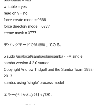
browsable = yes
writable = yes
read only = no
force create mode = 0666
force directory mode = 0777
create mask = 0777
デバッグモードで試運転してみる。
$ sudo /usr/local/samba/sbin/samba -i -M single
samba version 4.2.0 started.
Copyright Andrew Tridgell and the Samba Team 1992-
2013
samba: using ‘single’ process model
エラーが吐かれなければOK。