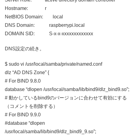
Hostname: r
NetBIOS Domain: local
DNS Domain: raspberrypi.local
DOMAIN SID: S-x-x-xxxxxxxxxxxxx
DNS設定の続き。
$ sudo vi /usr/local/samba/private/named.conf
dlz “AD DNS Zone” {
# For BIND 9.8.0
database “dlopen /usr/local/samba/lib/bind9/dlz_bind9.so”;
# 動かしているbind9のバージョンに合わせて有効にする
（コメントを削除する）
# For BIND 9.9.0
#database “dlopen
/usr/local/samba/lib/bind9/dlz_bind9_9.so”;