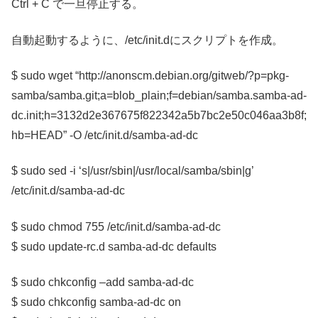
Ctrl + C で一旦停止する。
自動起動するように、/etc/init.dにスクリプトを作成。
$ sudo wget “http://anonscm.debian.org/gitweb/?p=pkg-
samba/samba.git;a=blob_plain;f=debian/samba.samba-ad-
dc.init;h=3132d2e367675f822342a5b7bc2e50c046aa3b8f;
hb=HEAD” -O /etc/init.d/samba-ad-dc
$ sudo sed -i ‘s|/usr/sbin|/usr/local/samba/sbin|g’
/etc/init.d/samba-ad-dc
$ sudo chmod 755 /etc/init.d/samba-ad-dc
$ sudo update-rc.d samba-ad-dc defaults
$ sudo chkconfig –add samba-ad-dc
$ sudo chkconfig samba-ad-dc on