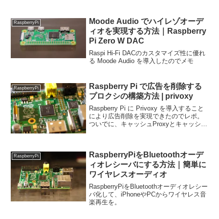
Moode Audio でハイレゾオーデ
RaspberryPi
ィオを実現する方法｜Raspberry
Pi Zero W DAC
Raspi Hi-Fi DACのカスタマイズ性に優れ
る Moode Audio を導入したのでメモ
Raspberry Pi で広告を削除する
RaspberryPi
プロクシの構築方法 | privoxy
Raspberry Pi に Privoxy を導入すること
により広告削除を実現できたのでレポ。
ついでに、キャッシュProxyとキャッシュ
DNSを導入して爆速になったのでレポ
RaspberryPiをBluetoothオーデ
RaspberryPi
ィオレシーバにする方法｜簡単に
ワイヤレスオーディオ
RaspberryPiをBluetoothオーディオレシー
バ化して、iPhoneやPCからワイヤレス音
楽再生を。