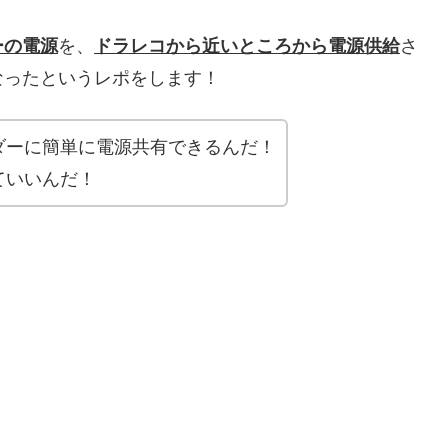
ーの電源
を、
ドラレコから近いところから電源供給
さ
なったというレポをします！
ダーに簡単に電源共有できるんだ！
ていいんだ！