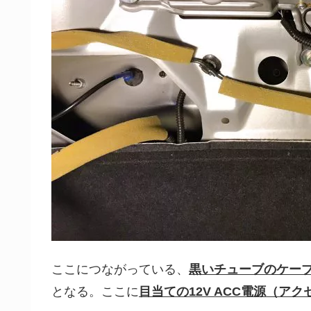
ここにつながっている、
黒いチューブのケー
となる。ここに
目当ての12V ACC電源（ア