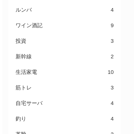
ルンバ
4
ワイン酒記
9
投資
3
新幹線
2
生活家電
10
筋トレ
3
自宅サーバ
4
釣り
4