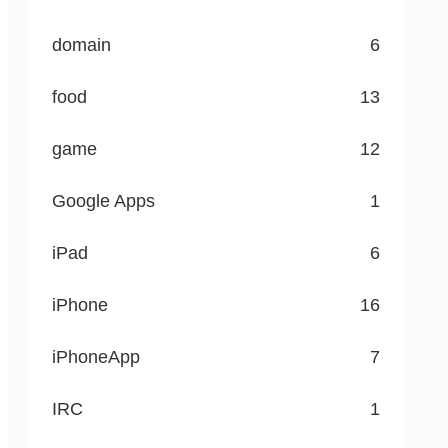
domain
6
food
13
game
12
Google Apps
1
iPad
6
iPhone
16
iPhoneApp
7
IRC
1