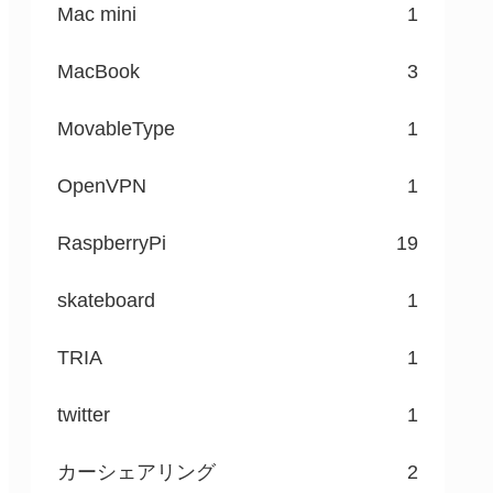
Mac mini
1
MacBook
3
MovableType
1
OpenVPN
1
RaspberryPi
19
skateboard
1
TRIA
1
twitter
1
カーシェアリング
2