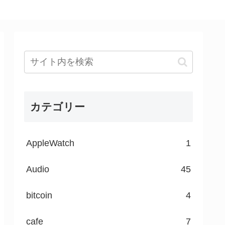
カテゴリー
AppleWatch
1
Audio
45
bitcoin
4
cafe
7