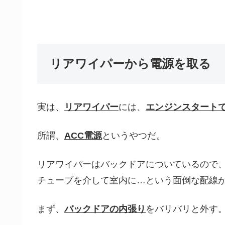
リアワイパーから電源を取る
実は、
リアワイパー
には、
エンジンスタートで
所謂、
ACC電源
というやつだ。
リアワイパーはバックドアについているので
チューブを介して室内に…という面倒な配線
まず、
バックドアの内張り
をバリバリと外す