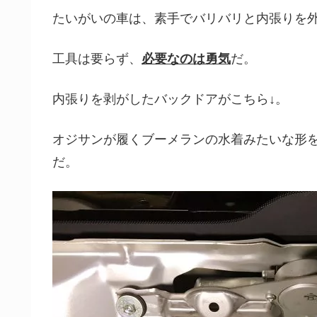
たいがいの車は、素手でバリバリと内張りを
工具は要らず、
必要なのは勇気
だ。
内張りを剥がしたバックドアがこちら↓。
オジサンが履くブーメランの水着みたいな形
だ。