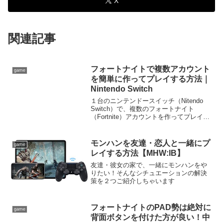
X
関連記事
フォートナイトで複数アカウント
game
を簡単に作ってプレイする方法｜
Nintendo Switch
１台のニンテンドースイッチ（Nitendo
Switch）で、複数のフォートナイト
（Fortnite）アカウントを作ってプレイし
たいときってありますよね。家族で１台
のスイッチを共用している場合などで
す。簡単にフォートナイトのアカウント
モンハンを友達・恋人と一緒にプ
game
を複数作ってプレイできたので、その方
レイする方法【MHW:IB】
法を紹介します。
友達・彼女の家で、一緒にモンハンをや
りたい！そんなシチュエーションの解決
策を２つご紹介しちゃいます
フォートナイトのPAD勢は絶対に
game
背面ボタンを付けた方が良い！中