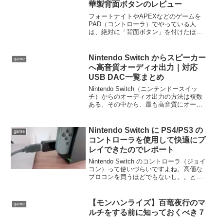
華製背面ボタンのレビュー
フォートナイトやAPEXなどのゲームを
PAD（コントローラ）でやっている人
は、絶対に「背面ボタン」を付けたほう
が良いです！その理由とともに、安い中
華製の背面ボタンのレビューなどをお届
けします！
Nintendo Switch からスピーカー
game
へ高音質オーディオ出力｜対応
USB DAC一覧まとめ
Nintendo Switch（ニンテンドースイッ
チ）からのオーディオ出力の方法は複数
ある。その中から、最も高音質にオーデ
ィオ出力可能なUSB DAC接続について簡
単に紹介し、Nintendo Switchに対応して
いるUSB DAC一覧まとめについて紹介す
Nintendo Switch に PS4/PS3 の
game
る。
コントローラを使用して快適にプ
レイできたのでレポート
Nintendo Switch のコントローラ（ジョイ
コン）って使いづらいですよね。高価な
プロコンを買うほどでもないし。。とい
うことで、使いやすいPS4/PS3のコント
ローラをNintendo Switchで使用する方法
についてレポートする。わずか2500円程
【モンハンライズ】百竜夜行のマ
game
度のUSBアダプタを買うだけで、
ルチをする前に知っておくべき７
PS4/PS3のコントローラをNintendo