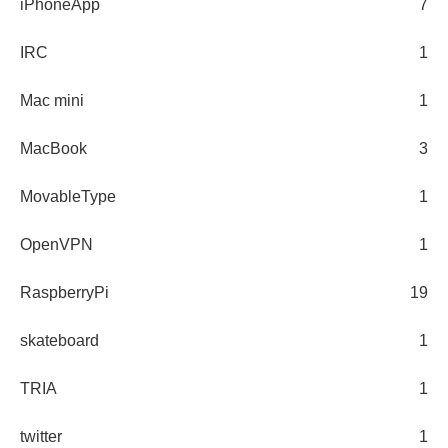
iPhoneApp
7
IRC
1
Mac mini
1
MacBook
3
MovableType
1
OpenVPN
1
RaspberryPi
19
skateboard
1
TRIA
1
twitter
1