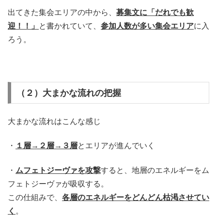
出てきた集会エリアの中から、
募集文に「だれでも歓
迎！！」
と書かれていて、
参加人数が多い集会エリア
に入
ろう。
（２）大まかな流れの把握
大まかな流れはこんな感じ
・
１層→２層→３層
とエリアが進んでいく
・
ムフェトジーヴァを攻撃
すると、地層のエネルギーをム
フェトジーヴァが吸収する。
この仕組みで、
各層のエネルギーをどんどん枯渇させてい
く
。