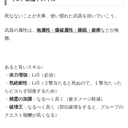
死なないことが大事。使い慣れた武器を担いでいこう。
武器の属性は、
無属性・爆破属性・睡眠・麻痺
などが無
難。
あると良いスキル↓
・
体力増強
：Lv3（必須）
・
気絶耐性
：Lv3（２撃当たると死ぬので、１撃当たった
らピヨらず回復するため）
・
精霊の加護
：なるべく高く（被ダメージ軽減）
・
破壊王
：なるべく高く（部位破壊をすると、グループの
クエスト報酬が高くなる）