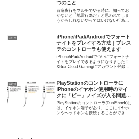
つのこと
Switchで使えるようになった！
百竜夜行をマルチでやる時に、知ってお
かないと「地雷行為だ」と思われてしま
うかもしれないやってはいけない行為が
ある。いわゆる、暗黙のルールというや
つである。知っておくべきことは「７
個」しかなく、簡単なのでサクッと読ん
iPhone/iPad/Androidでフォート
game
で把握してから百竜夜行に臨みましょ
ナイトをプレイする方法｜プレス
う！
テのコントローラも使えます
iPhone/iPad/Androidでついにフォートナ
イトをプレイできるようになりました！
XBox Cloud Gamingにアカウント登録す
れば、無料でプレイできます！しかも、
PS3やPS4やPS5のコントローラをスマ
ホに接続して、コントローラでプレイで
PlayStationのコントローラに
game
きます！その方法を紹介します
iPhoneのイヤホン使用時のマイ
クに「ピー」ノイズが入る問題の
対策
PlayStationのコントローラ(DualShock)に
は、イヤホン端子があり、ここにイヤホ
ンやヘッドホンを接続することができ
る。使い慣れたiPhoneのイヤホンを使い
たいところだが、iPhoneのイヤホンを使
用すると、常時「ピー」とマイク入力に
ノイズが入る問題がある。この解決策に
ついて分析し紹介する