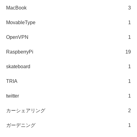
MacBook
3
MovableType
1
OpenVPN
1
RaspberryPi
19
skateboard
1
TRIA
1
twitter
1
カーシェアリング
2
ガーデニング
1